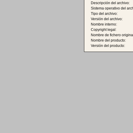
Descripción del archivo:
Sistema operativo del arc
Tipo del archivo:
Versión del archivo:
Nombre interno:
Copyright legal:
Nombre de fichero origina
Nombre del producto:
Versión del producto: