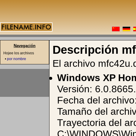
Navegación
Descripción mf
Hojee los archivos
•
por nombre
El archivo mfc42u.d
Windows XP Hom
Versión: 6.0.8665
Fecha del archivo
Tamaño del archiv
Trayectoria del ar
C:\WINDOWS\WinSx