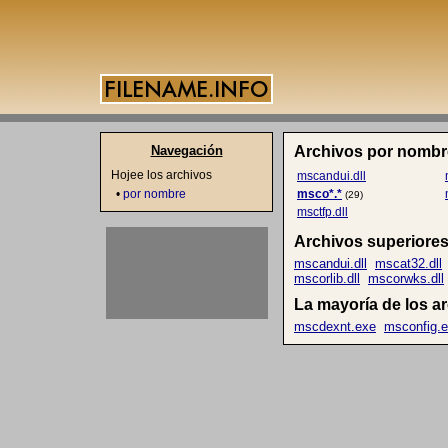
Navegación
Archivos por nombr
Hojee los archivos
mscandui.dll
•
por nombre
msco*.*
(29)
msctfp.dll
Archivos superiores
mscandui.dll
mscat32.dll
mscorlib.dll
mscorwks.dll
La mayoría de los a
mscdexnt.exe
msconfig.